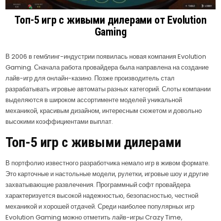
Топ-5 игр с живыми дилерами от Evolution
Gaming
В 2006 в гемблинг-индустрии появилась новая компания Evolution
Gaming. Сначала работа провайдера была направлена на создание
лайв-игр для онлайн-казино. Позже производитель стал
разрабатывать игровые автоматы разных категорий. Слоты компании
выделяются в широком ассортименте моделей уникальной
механикой, красивым дизайном, интересным сюжетом и довольно
высокими коэффициентами выплат.
Топ-5 игр с живыми дилерами
В портфолио известного разработчика немало игр в живом формате.
Это карточные и настольные модели, рулетки, игровые шоу и другие
захватывающие развлечения. Программный софт провайдера
характеризуется высокой надежностью, безопасностью, честной
механикой и хорошей отдачей. Среди наиболее популярных игр
Evolution Gaming можно отметить лайв-игры Crazy Time,