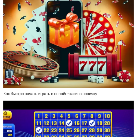
Как быстро начать играть в онлайн-казино новичку