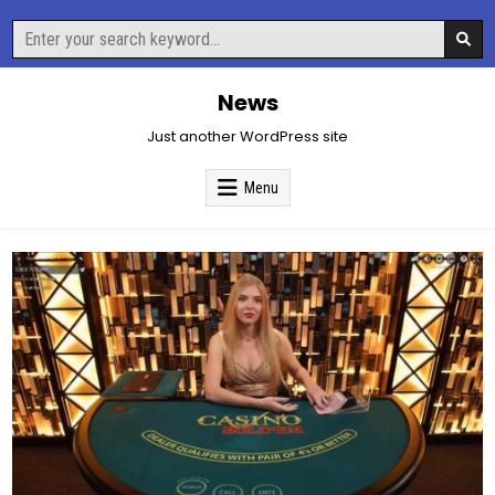
Skip
Search
to
for:
content
News
Just another WordPress site
Menu