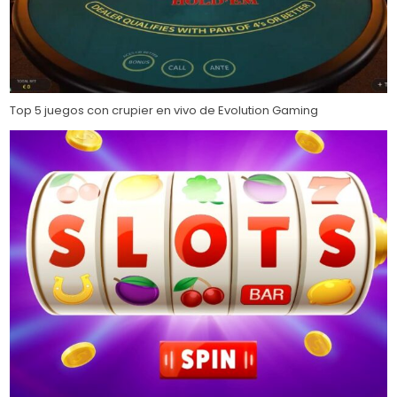
Top 5 juegos con crupier en vivo de Evolution Gaming