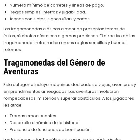
Número mínimo de carretes y líneas de pago.
Reglas simples, interfaz y jugabilidad.
Íconos con sietes, signos «Bar» y cartas.
Las tragamonedas clásicas a menudo presentan temas de
frutas, símbolos cósmicos o gemas preciosas. El atractivo de las
tragamonedas retro radica en sus reglas sencillas y buenos
retornos.
Tragamonedas del Género de
Aventuras
Esta categoría incluye máquinas dedicadas a viajes, aventuras y
emprendimientos arriesgados. Las aventuras involucran
rompecabezas, misterios y superar obstáculos. A los jugadores
les atrae:
Tramas emocionantes.
Desarrollo dinámico de la historia.
Presencia de funciones de bonificación.
Las tragamonedas temáticas de aventuras pueden incluir