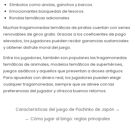
Símbolos como anclas, ganchos y barcos.
Emocionantes búsquedas de tesoros.
Rondas temáticas adicionales.
Muchas tragamonedas temáticas de piratas cuentan con series
renovables de giros gratis. Gracias a los coeficientes de pago
elevados, los jugadores pueden recibir ganancias sustanciales
y obtener disfrute moral del juego.
Entre los jugadores, también son populares las tragamonedas
temáticas de animales, modelos temáticos de superhéroes,
juegos asiáticos y aquellos que presentan a dioses antiguos.
Para apuestas con dinero real, los jugadores pueden elegir
cualquier tragamonedas, siempre que se alinee con las
preferencias del jugador y ofrezca buenos retornos.
Navegación
Características del juego de Pachinko de Japón →
de
← Cómo jugar al bingo: reglas principales
entradas