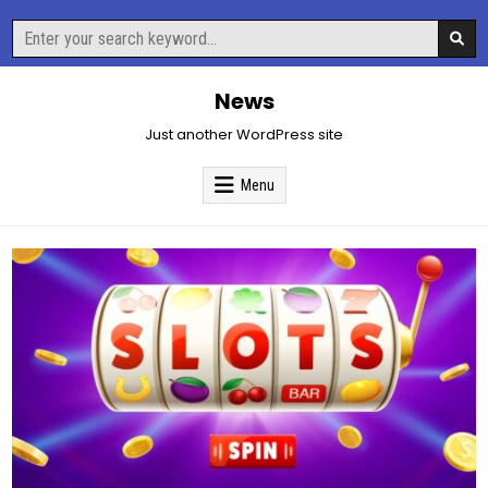
Skip
Search
to
for:
content
News
Just another WordPress site
Menu